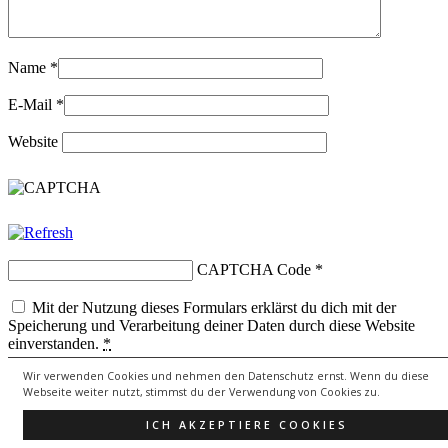
Name
*
E-Mail
*
Website
CAPTCHA Code
*
Mit der Nutzung dieses Formulars erklärst du dich mit der
Speicherung und Verarbeitung deiner Daten durch diese Website
einverstanden.
*
Wir verwenden Cookies und nehmen den Datenschutz ernst. Wenn du diese
Webseite weiter nutzt, stimmst du der Verwendung von Cookies zu.
Copyright © 2026
lebenssongs.de
All Rights Reserved.
ICH AKZEPTIERE COOKIES
Theme: Catch Evolution by
Catch Themes