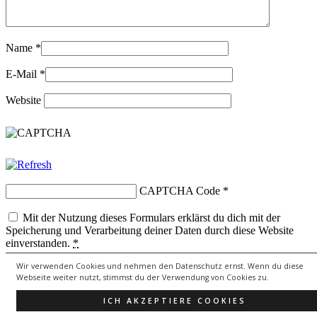
Name
*
E-Mail
*
Website
CAPTCHA Code
*
Mit der Nutzung dieses Formulars erklärst du dich mit der
Speicherung und Verarbeitung deiner Daten durch diese Website
einverstanden.
*
Wir verwenden Cookies und nehmen den Datenschutz ernst. Wenn du diese
Webseite weiter nutzt, stimmst du der Verwendung von Cookies zu.
Copyright © 2026
lebenssongs.de
All Rights Reserved.
ICH AKZEPTIERE COOKIES
Theme: Catch Evolution by
Catch Themes