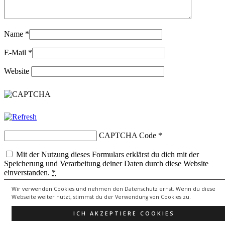
Name
*
E-Mail
*
Website
CAPTCHA Code
*
Mit der Nutzung dieses Formulars erklärst du dich mit der
Speicherung und Verarbeitung deiner Daten durch diese Website
einverstanden.
*
Wir verwenden Cookies und nehmen den Datenschutz ernst. Wenn du diese
Webseite weiter nutzt, stimmst du der Verwendung von Cookies zu.
Copyright © 2026
lebenssongs.de
All Rights Reserved.
ICH AKZEPTIERE COOKIES
Theme: Catch Evolution by
Catch Themes