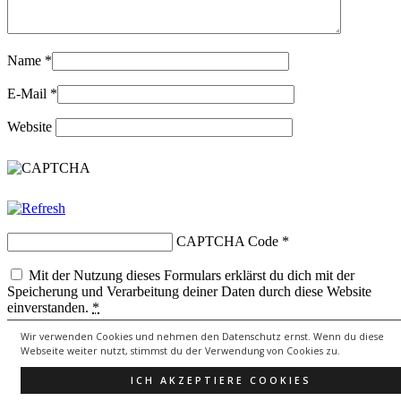
Name
*
E-Mail
*
Website
CAPTCHA Code
*
Mit der Nutzung dieses Formulars erklärst du dich mit der
Speicherung und Verarbeitung deiner Daten durch diese Website
einverstanden.
*
Wir verwenden Cookies und nehmen den Datenschutz ernst. Wenn du diese
Webseite weiter nutzt, stimmst du der Verwendung von Cookies zu.
Copyright © 2026
lebenssongs.de
All Rights Reserved.
ICH AKZEPTIERE COOKIES
Theme: Catch Evolution by
Catch Themes