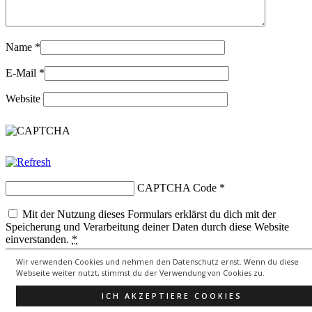
Name
*
E-Mail
*
Website
CAPTCHA Code
*
Mit der Nutzung dieses Formulars erklärst du dich mit der
Speicherung und Verarbeitung deiner Daten durch diese Website
einverstanden.
*
Wir verwenden Cookies und nehmen den Datenschutz ernst. Wenn du diese
Webseite weiter nutzt, stimmst du der Verwendung von Cookies zu.
Copyright © 2026
lebenssongs.de
All Rights Reserved.
ICH AKZEPTIERE COOKIES
Theme: Catch Evolution by
Catch Themes