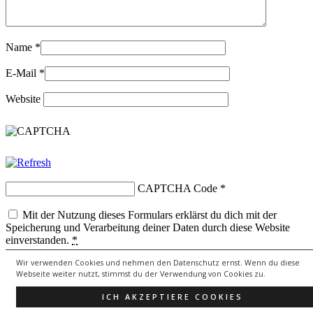
Name
*
E-Mail
*
Website
CAPTCHA Code
*
Mit der Nutzung dieses Formulars erklärst du dich mit der
Speicherung und Verarbeitung deiner Daten durch diese Website
einverstanden.
*
Wir verwenden Cookies und nehmen den Datenschutz ernst. Wenn du diese
Webseite weiter nutzt, stimmst du der Verwendung von Cookies zu.
Copyright © 2026
lebenssongs.de
All Rights Reserved.
ICH AKZEPTIERE COOKIES
Theme: Catch Evolution by
Catch Themes