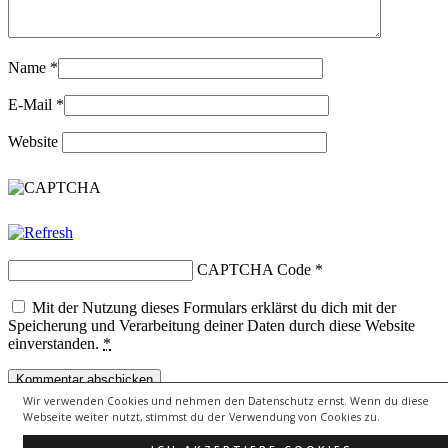
Name
*
E-Mail
*
Website
CAPTCHA Code
*
Mit der Nutzung dieses Formulars erklärst du dich mit der
Speicherung und Verarbeitung deiner Daten durch diese Website
einverstanden.
*
Wir verwenden Cookies und nehmen den Datenschutz ernst. Wenn du diese
Copyright © 2026
lebenssongs.de
All Rights Reserved.
Webseite weiter nutzt, stimmst du der Verwendung von Cookies zu.
Theme: Catch Evolution by
Catch Themes