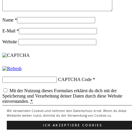
Name
*
E-Mail
*
Website
CAPTCHA Code
*
Mit der Nutzung dieses Formulars erklärst du dich mit der
Speicherung und Verarbeitung deiner Daten durch diese Website
einverstanden.
*
Wir verwenden Cookies und nehmen den Datenschutz ernst. Wenn du diese
Webseite weiter nutzt, stimmst du der Verwendung von Cookies zu.
Copyright © 2026
lebenssongs.de
All Rights Reserved.
ICH AKZEPTIERE COOKIES
Theme: Catch Evolution by
Catch Themes