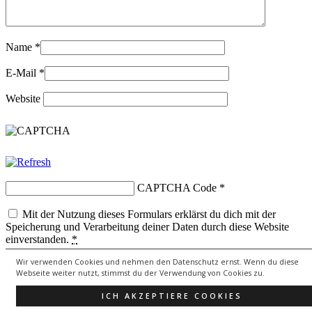
Name
*
E-Mail
*
Website
CAPTCHA Code
*
Mit der Nutzung dieses Formulars erklärst du dich mit der
Speicherung und Verarbeitung deiner Daten durch diese Website
einverstanden.
*
Wir verwenden Cookies und nehmen den Datenschutz ernst. Wenn du diese
Webseite weiter nutzt, stimmst du der Verwendung von Cookies zu.
Copyright © 2026
lebenssongs.de
All Rights Reserved.
ICH AKZEPTIERE COOKIES
Theme: Catch Evolution by
Catch Themes